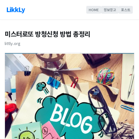
LikkLy
HOME
정보창고
포스트
미스터로또 방청신청 방법 총정리
littly.org