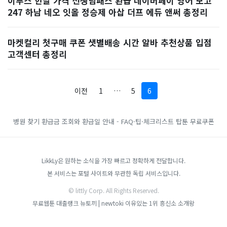
이투스 한달 가격 선생님패스 환급 네이버페이 영어 모고
247 하남 네오 잇올 정승제 아삽 더프 에듀 앤써 총정리
마켓컬리 첫구매 쿠폰 샛별배송 시간 알바 추천상품 입점
고객센터 총정리
이전
1
…
5
6
병원 찾기
환급금 조회와 환급일 안내 - FAQ·팁·체크리스트
탑툰 무료쿠폰
LikkLy은 원하는 소식을 가장 빠르고 정확하게 전달합니다.
본 서비스는 포털 사이트와 무관한 독립 서비스입니다.
© littly Corp. All Rights Reserved.
무료웹툰
대출랭크
뉴토끼 | newtoki
이유있는 1위 흥신소
소개왕